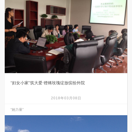
“妇女小家”筑大爱 铿锵玫瑰绽放缤纷外院
2018年03月08日
“她力量”