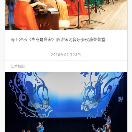
海上雅乐《毕竟是唐宋》唐诗宋词音乐会献演菁菁堂
2018年07月23日
艺术校园