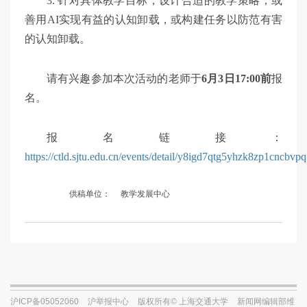
3. 针对具体教学目标，设计合适的教学策略，或
善用AI实现有益的认知卸载，或构建任务以防范有害
的认知卸载。
请有兴趣参加本次活动的老师于
6月3日17:00前
报
名。
报名链接：
https://ctld.sjtu.edu.cn/events/detail/y8igd7qtg5yhzk8zp1cncbvp
供稿单位：
教学发展中心
沪ICP备05052060
沪举报中心
版权所有© 上海交通大学
新闻网编辑部维