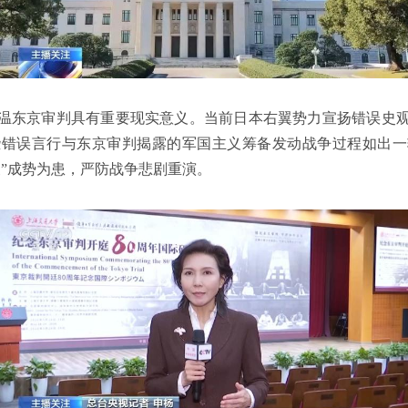
温东京审判具有重要现实意义。当前日本右翼势力宣扬错误史
些错误言行与东京审判揭露的军国主义筹备发动战争过程如出一
义”成势为患，严防战争悲剧重演。