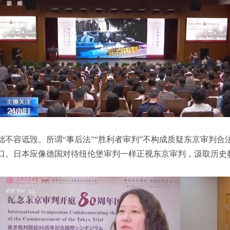
础不容诋毁。所谓“事后法”“胜利者审判”不构成质疑东京审判合
口。日本应像德国对待纽伦堡审判一样正视东京审判，汲取历史