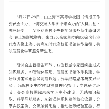
5月27日-28日，由上海市高等学校图书情报工作
委员会主办、上海交通大学图书馆承办的“人机共创・
圕沐研学——AI驱动高校图书馆学研服务新生态研讨
会”在上海影城举办。来自350余家单位的850余名行业
代表齐聚上海，共商AI时代高校图书馆转型路径，共
筑智慧化学研服务新生态。
研讨会主旨报告环节，12位权威专家围绕生成式
知识服务、AI智能体应用、智慧图书馆体系构建、学
研服务范式创新等前沿议题，分享战略思考与实践经
验，为高校图书馆转型提供理论指引；专题研讨环
节，参会高校围绕未来学习中心建设、无感知识获
取、科学导航服务、AI馆员体系构建等核心议题，分
享实践案例、交流破解思路，推动校际经验互鉴、行