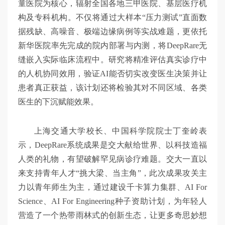
童医院为核心，辐射全国各地三甲医院、基层医疗机
构及专科机构。不仅将通过大样本“压力测试”直面数
据残缺、高噪音、极端边缘病例等实战难题，更依托
新华医院率先完成的院内部署与内测，将DeepRare无
缝嵌入实际临床流程中。研究将精准评估真实诊疗中
的人机协同效用，验证AI能否切实改变医生决策并让
患者真正获益，该计划还将检验其对不同区域、各类
医生的下沉赋能效果。
上海交通大学校长、中国科学院院士丁奎岭表
示，DeepRare系统成果是交大献给世界、以科技造福
人类的礼物，有望破解罕见病诊疗难题。交大一直以
来支持青年人才“挑大梁、当主角”，此次成果攻关主
力以青年师生为主，通过建设千卡算力集群、AI For
Science、AI For Engineering种子资助计划，为年轻人
营造了一个热带雨林式的创新生态，让更多奇思妙想