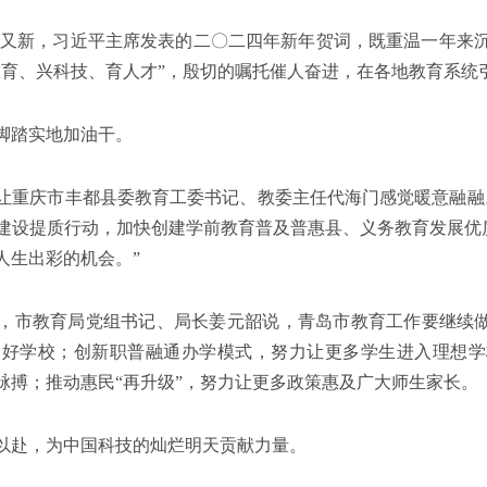
章又新，习近平主席发表的二〇二四年新年贺词，既重温一年来
教育、兴科技、育人才”，殷切的嘱托催人奋进，在各地教育系统
脚踏实地加油干。
让重庆市丰都县委教育工委书记、教委主任代海门感觉暖意融融
建设提质行动，加快创建学前教育普及普惠县、义务教育发展优质均
人生出彩的机会。”
，市教育局党组书记、局长姜元韶说，青岛市教育工作要继续做
口好学校；创新职普融通办学模式，努力让更多学生进入理想学
脉搏；推动惠民“再升级”，努力让更多政策惠及广大师生家长。
以赴，为中国科技的灿烂明天贡献力量。