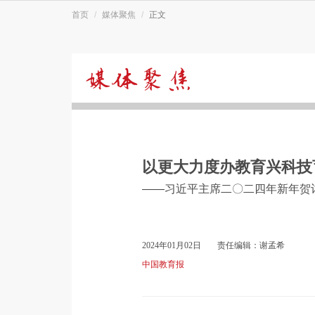
首页
媒体聚焦
正文
媒
体
以更大力度办教育兴科技
聚
——习近平主席二〇二四年新年贺
焦
2024年01月02日
责任编辑：谢孟希
中国教育报