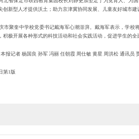
河北省保定市联西教育集团校长刘静更加坚定了为党育人、为国
尖创新型人才提供沃土；助力京津冀协同发展、儿童友好城市建
庆市聚奎中学校党委书记戴海军心潮澎湃。戴海军表示，学校
，积极开展各种形式的科技活动和社会实践活动，促进学生的全
本报记者 杨国良 孙军 冯丽 任朝霞 周仕敏 黄星 周洪松 通讯员 
2日第1版