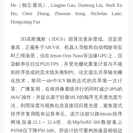
He（独立通讯）, Lingjun Gao, Dantong Liu, Shell Xu
Hu, Chen Zhang, Zhuoran Song, Nicholas Lane,
Hongxiang Fan
3D高斯溅射（3DGS）因算法复杂度低、渲染质
量高，正服务于AR/VR、机器人导航和自动驾驶等实
时三维场景，但在Jetson Orin Nano等边缘GPU上，渲
染帧率往往仅约20 FPS，并受光栅化重复计算与不规
则排序造成的流水线失衡制约。论文提出共享轴光栅
化技术，将同一tile中X/Y轴表达式的共享项一次计
算、广播复用，在保持像素级并行的同时减少38%的
MAC操作；并提出基于轻量MLP的顺序无关透光度方
法，利用深度与视角信息直接回归透光度，避免显式
排序并复用既有运算单元。该方法较32路bitonic排序
网络加速21.1～32.4倍，在MipNeRF-360数据集上
PSNR仅下降约0.3dB。所设计的可重构加速器相较边