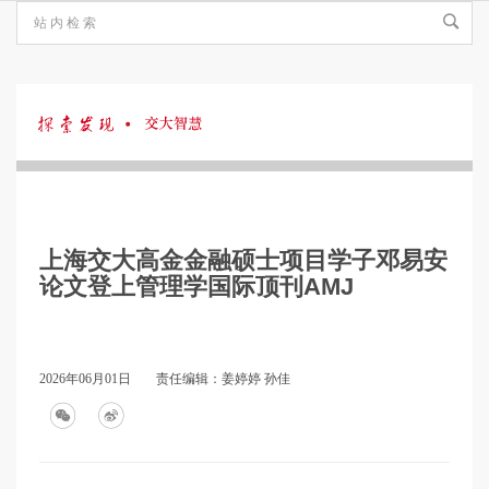
探
索
上海交大高金金融硕士项目学子邓易安
发
论文登上管理学国际顶刊AMJ
现
2026年06月01日
责任编辑：姜婷婷 孙佳
·