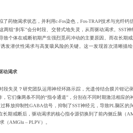
药物渴求状态，并利用c-Fos染色，Fos-TRAP技术与光纤钙
这两组“刹车”会分时段、交替式地失灵，从而驱动渴求。SST神
导致个体在戒断初期产生强烈觅药冲动的主要原因。而在长期戒断
活诱发潜伏性渴求与高复吸风险的关键。这一发现首次清晰描绘
驱动渴求
分时段失灵？研究团队运用神经环路示踪，光遗传结合膜片钳记
工作，它们像两条不同的“指令通道”，分别在不同时期激活相应的
过释放抑制性GABA信号，抑制了SST神经元，导致PL脑区
T）。而在长期戒断后，驱动渴求的核心指令源切换到了前内侧丘脑
AMGlu – PLPV）。