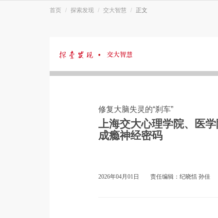
首页
探索发现
交大智慧
正文
探
索
修复大脑失灵的“刹车”
发
上海交大心理学院、医学
成瘾神经密码
现
2026年04月01日
责任编辑：纪晓恬 孙佳
·