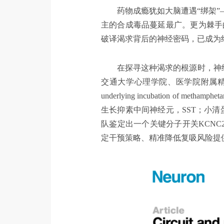
交
药物成瘾犹如大脑遭遇“绑架
主的合成毒品蔓延最广。更为棘手
大
破译渴求背后的神经密码，已成为
在探寻这种渴求的根源时，神经
智
交通大学心理学院、医学院附属精神卫生中心
underlying incubation of m
慧
生长抑素中间神经元，SST；小
队鉴定出一个关键分子开关KCNC
定干预策略、精准降低复吸风险提