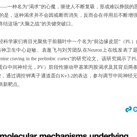
”——一种名为“渴求”的心魔，驱使人不断复吸，形成难以挣脱的
的是，这种渴求并不会因戒断而消失，反而会在停用后不断增
终结这场“大脑之战”的关键突破口。
科学家们将目光聚焦于前额叶中一个名为“前边缘皮层”（PL）的关
赵敏、袁逖飞与刘芳团队在Neuron上在线发表了题为“Circuit and
ethamphetamine craving in the prelimbic cortex”的研
清蛋白中间神经元，PV）阶段性驱动甲基苯丙胺渴求及其背后两
2，通过调控钾离子通道蛋白Kv3.2的表达，参与调节中间神
供新靶点。