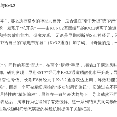
Kv3.2
本”，那么执行指令的神经元自身，是否也在“暗中升级”或“内
发现了“总开关” ——由KCNC2基因编码的Kv3.2钾离子
和持续放电能力。研究发现，无论是早期戒断的SST神经元，
佛都给自己的“放电节拍器”（Kv3.2通道）加了码。可奇怪的是
”？ 同样的基因“配方”，在两个“厨师”手里，却端出了两道
饰。研究发现，早期SST神经元中Kv3.2通道磷酸化水平升高
奋性降低。长期PV神经元中Kv3.2通道表达上调，导致功
的“开”或“关”，而是一个可被精细调控的“多功能调节旋钮”。它通过
理特性的“精细编程”，最终在一致的表达趋势下，导出截然不
2的表达后，渴求行为也得到了有效缓解。这一系列结果共同勾勒
理渴求随时间动态演变的神经机制提供了关键框架。