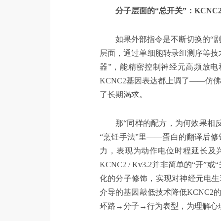
分子层面的“总开关”：KCNC2与
如果外部指令是不断切换的“剧
层面，通过单细胞转录组测序等技术，
器”，能精密控制神经元高频放电
KCNC2基因表达都上调了——仿
了长期渴求。
那“同样的配方，为何效果相反
“烹饪手法”里——蛋白的翻译后修
力，表现为动作电位时程延长及兴
KCNC2 / Kv3.2并非简单
化的分子修饰，实现对神经元电生
介导的基因敲低技术降低KCNC
环路→分子→行为表型，为理解心