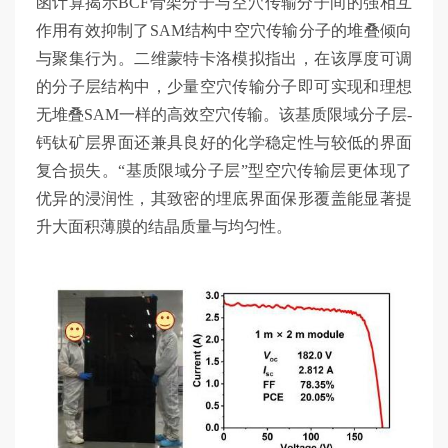
函计算揭示BCF骨架分子与空穴传输分子间的强相互
作用有效抑制了SAM结构中空穴传输分子的堆叠倾向
与聚集行为。二维蒙特卡洛模拟指出，在该厚度可调
的分子层结构中，少量空穴传输分子即可实现和理想
无堆叠SAM一样的高效空穴传输。该基质限域分子层-
钙钛矿层界面还兼具良好的化学稳定性与较低的界面
复合损失。“基质限域分子层”型空穴传输层更体现了
优异的浸润性，其致密的埋底界面保形覆盖能显著提
升大面积薄膜的结晶质量与均匀性。