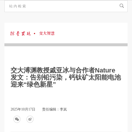
探
索
交大溥渊教授戚亚冰与合作者Nature
发
发文：告别铅污染，钙钛矿太阳能电池
迎来“绿色新星”
现
2025年10月17日
责任编辑：李岚
·