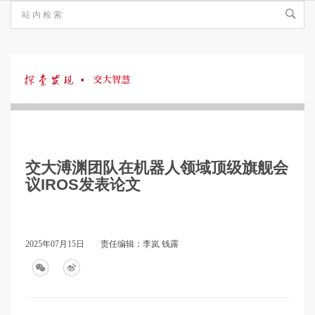
探
索
交大溥渊团队在机器人领域顶级旗舰会
发
议IROS发表论文
现
2025年07月15日
责任编辑：李岚 钱露
·