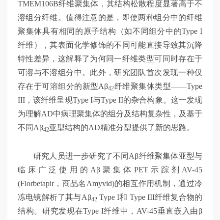
TMEM106B纤维聚集体，其结构松散程度显著高于不
溶组分纤维。值得注意的是，即使两种组分中的纤维
聚集体具有相同的原子结构（如不同组分中的Type I
纤维），其表面化学修饰的不同可能直接导致其沉降
特性差异，这解释了为何同一纤维类型可同时存在于
可溶与不溶组分中。此外，研究团队首次发现一种仅
存在于可溶组分的新型Aβ
纤维聚集体类型——Type
42
III，该纤维呈现Type I与Type II的杂合构象。这一发现
为理解AD中病理聚集体的组分及结构复杂性，及基于
不同Aβ
亚型结构的AD精准分型提供了新的思路。
42
研究人员进一步研究了不同Aβ纤维聚集体亚型与
临床广泛使用的Aβ聚集体PET示踪剂AV-45
(Florbetapir，商品名Amyvid)的相互作用机制，通过冷
冻电镜解析了其与Aβ
Type I和 Type III纤维复合物的
42
结构。研究发现在Type I纤维中，AV-45垂直嵌入由β