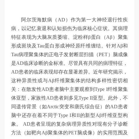
交
阿尔茨海默病（AD）作为第一大神经退行性疾
大
病，以记忆衰退和认知损伤为临床核心症状。其病理
特征表现为大脑灰质萎缩、淀粉样β蛋白（Aβ）聚集
智
形成斑块及Tau蛋白形成神经原纤维缠结。针对Aβ和
Tau病理聚集体的正电子发射断层扫描（PET）脑成像
是AD临床诊断的金标准。尽管具有共同的病理特征，
慧
AD患者的临床表现却存在显著差异。近年研究揭示，
这种异质性或与Aβ纤维聚集体的结构多样性密切相
关：在散发性AD患者脑中主要观察到Type I纤维聚集
体亚型，家族性AD患者则多见Type II亚型。此外，不
同遗传背景（如Arctic突变和唐氏综合征）的AD患者
脑中还存在着不同于Type I和II的新型Aβ纤维亚型构
象。 AD患者呈现的复杂病理异质性对现有分子诊断
方法（如靶向Aβ聚集体的PET脑成像）的实用范围及