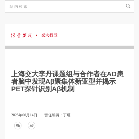
探
索
上海交大李丹课题组与合作者在AD患
发
者脑中发现Aβ聚集体新亚型并揭示
PET探针识别Aβ机制
现
2025年06月14日
责任编辑：丁瑾
·