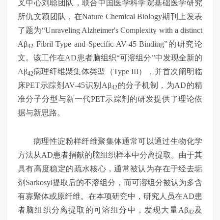
叉中心刘聪团队，联合中国医学科学院基础医学研究
所仇文颖团队，在Nature Chemical Biology期刊上发表
了题为“Unraveling Alzheimer's Complexity with a distinct
Aβ
Fibril Type and Specific AV-45 Binding”的研究论
42
文。该工作在AD患者脑组织“可溶组分”中发现全新的
Aβ
病理纤维聚集体类型（Type III），并首次阐明临
42
床PET示踪剂AV-45识别Aβ
的分子机制，为AD的精
42
准分子分型与新一代PET示踪剂的研发提供了理论依
据与新思路。
病理性淀粉样纤维聚集体通常可以通过生物化学
方法从AD患者捐献的脑组织样本中分离提取。由于其
具有高度稳定的疏水核心，通常被认为存在于经去垢
剂Sarkosyl提取后的不溶组分，而可溶组分被认为多含
有寡聚体或原纤维。在本项研究中，研究人员在AD患
者脑组织分离提取的可溶组分中，发现大量Aβ
及
42