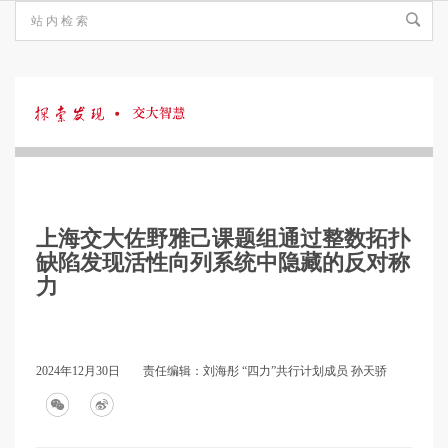
探
索
上海交大佐野雅己课题组通过整数拓扑
发
缺陷发现活性向列系统中隐藏的反对称
力
现
2024年12月30日
责任编辑：刘海彤 “四力”共行计划成员 孙天骄
·