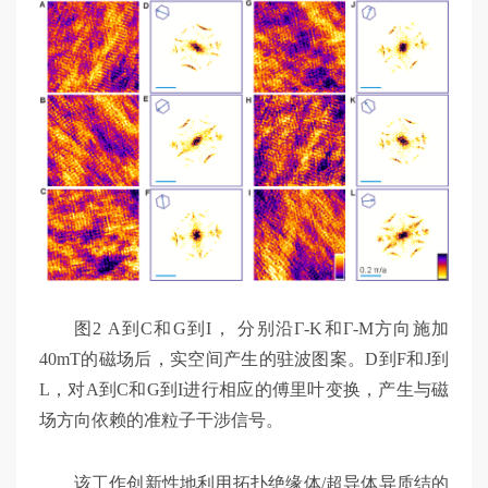
图2 A到C和G到I， 分别沿Γ-K和Γ-M方向施加
40mT的磁场后，实空间产生的驻波图案。D到F和J到
L，对A到C和G到I进行相应的傅里叶变换，产生与磁
场方向依赖的准粒子干涉信号。
该工作创新性地利用拓扑绝缘体/超导体异质结的