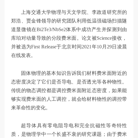
交
上海交通大学物理与天文学院、李政道研究所的
郑浩、贾金锋领导的研究团队利用低温强磁场扫描隧
大
道显微镜在Bi2Te3/NbSe2体系中成功产生并探测到由
库珀对动量导致的分段费米面。论文被Science接收，
智
并被选为First Release于北京时间2021年10月29日凌晨
在线发表。
慧
固体物理的基本知识告诉我们材料费米面附近的
态密度决定了它们是否导电、是否透光等各种物性。
传统的物态调控都是调控费米面附近态密度，如果能
够实现费米面的人工调控，就会给材料物性的调控带
来革命性的变化。
超导体具有零电阻导电和完全抗磁性等奇特性
质，是物理学中一个长盛不衰的研究课题；由于费米