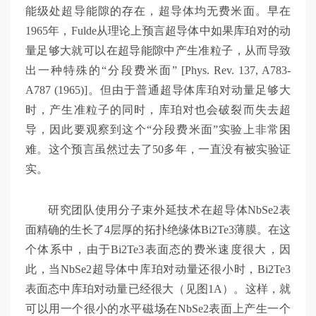
能级处超导能隙的存在，超导体均无费米面。早在
1965年，Fulde从理论上预言超导体中如果库珀对的动
量足够大就可以在超导能隙中产生准粒子，从而导致
出一种特殊的“分段费米面” [Phys. Rev. 137, A783-
A787 (1965)]。但由于普通超导体库珀对动量足够大
时，产生准粒子的同时，库珀对也会破裂而失去超
导，因此要观察到这个“分段费米面”实验上非常困
难。这个预言虽然过去了50多年，一直没有被实验证
实。
研究团队使用分子束外延技术在超导体NbSe2表
面精确的生长了4层厚的拓扑绝缘体Bi2Te3薄膜。在这
个体系中，由于Bi2Te3表面态的费米速度很大，因
此，当NbSe2超导体中库珀对动量还很小时，Bi2Te3
表面态中库珀对动量已经很大（见图1A）。这样，就
可以用一个很小的水平磁场在NbSe2表面上产生一个