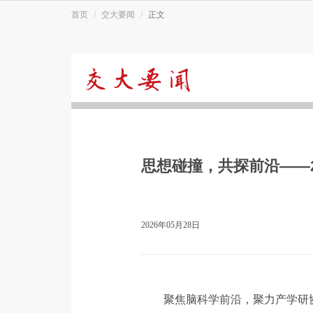
首页
交大要闻
正文
交
大
思想碰撞，共探前沿——20
要
闻
2026年05月28日
聚焦脑科学前沿，聚力产学研协同