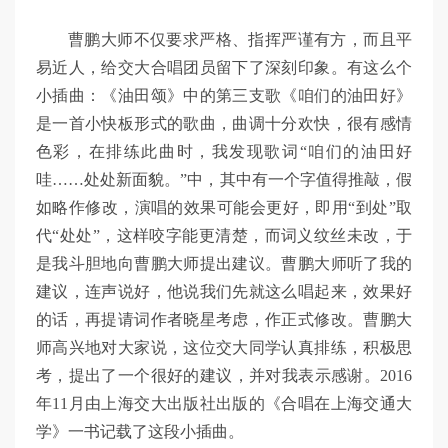
曹鹏大师不仅要求严格、指挥严谨有方，而且平
易近人，给交大合唱团员留下了深刻印象。有这么个
小插曲：《油田颂》中的第三支歌《咱们的油田好》
是一首小快板形式的歌曲，曲调十分欢快，很有感情
色彩，在排练此曲时，我发现歌词“咱们的油田好
哇……处处新面貌。”中，其中有一个字值得推敲，假
如略作修改，演唱的效果可能会更好，即用“到处”取
代“处处”，这样咬字能更清楚，而词义纹丝未改，于
是我斗胆地向曹鹏大师提出建议。曹鹏大师听了我的
建议，连声说好，他说我们先就这么唱起来，效果好
的话，再提请词作者晓星考虑，作正式修改。曹鹏大
师高兴地对大家说，这位交大同学认真排练，积极思
考，提出了一个很好的建议，并对我表示感谢。2016
年11月由上海交大出版社出版的《合唱在上海交通大
学》一书记载了这段小插曲。