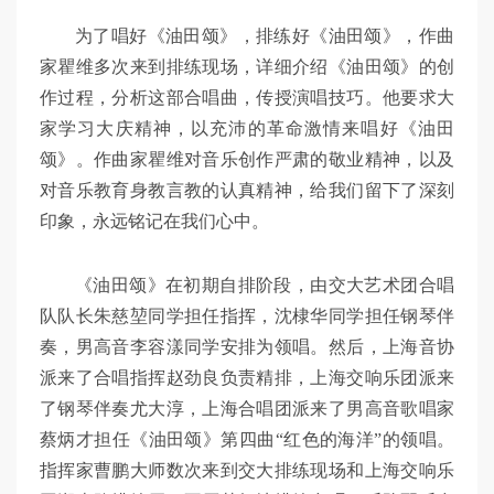
为了唱好《油田颂》，排练好《油田颂》，作曲
家瞿维多次来到排练现场，详细介绍《油田颂》的创
作过程，分析这部合唱曲，传授演唱技巧。他要求大
家学习大庆精神，以充沛的革命激情来唱好《油田
颂》。作曲家瞿维对音乐创作严肃的敬业精神，以及
对音乐教育身教言教的认真精神，给我们留下了深刻
印象，永远铭记在我们心中。
《油田颂》在初期自排阶段，由交大艺术团合唱
队队长朱慈堃同学担任指挥，沈棣华同学担任钢琴伴
奏，男高音李容漾同学安排为领唱。然后，上海音协
派来了合唱指挥赵劲良负责精排，上海交响乐团派来
了钢琴伴奏尤大淳，上海合唱团派来了男高音歌唱家
蔡炳才担任《油田颂》第四曲“红色的海洋”的领唱。
指挥家曹鹏大师数次来到交大排练现场和上海交响乐