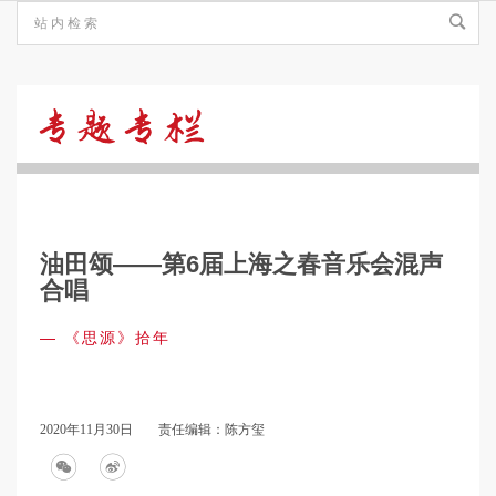
《思
源》
油田颂——第6届上海之春音乐会混声
拾
合唱
—
《思源》拾年
年
2020年11月30日
责任编辑：陈方玺