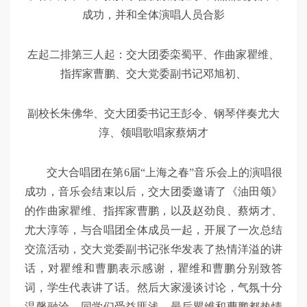
成功，并和全体演唱人员合影
左起二排第三人起：交大团委栾蜀平、作曲家瞿维、
指挥家曹鹏、交大党委副书记邓旭初、
副校长朱佛华、交大团委书记王彭令、钢琴伴奏尤大
淳、领唱歌唱家蔡炳才
交大合唱团在第6届“上海之春”音乐会上的演唱很
成功，音乐会结束以后，交大团委邀请了《油田颂》
的作曲家瞿维、指挥家曹鹏，以及赵劲良、蔡炳才、
尤大淳等，与合唱团全体成员一起，开展了一次总结
交流活动，交大党委副书记张华发表了热情洋溢的讲
话，对瞿维和曹鹏表示感谢，瞿维和曹鹏分别致答
词，学生代表讲了话。然后大家漫谈讨论，气氛十分
温馨融洽，同学们受益匪浅。最后瞿维和曹鹏都热情