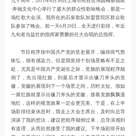
九十周年，2011年6月30日上海市民在世博园梅赛德斯
·奔驰文化中心举行了盛大的群众性歌咏晚会，那是一
场红歌大会演。我所在的石泉歌队加盟普陀区群众歌
队参加了晚会。前一天6月29日，全天进行彩排，年近
九旬老当益壮的指挥家曹鹏担任大合唱的总指挥。
节目程序按中国共产党的党史展开，编排得气势
恢弘，很有感染力。但是我觉得个别场景略有不足之
处，尤其是中国共产党诞生之际，党旗的展现程序颠
倒了，先出现红旗，到最后才显示出镰刀斧头的党
徽，党徽的展现到下一个场景之间，历时太短。假如
一展红旗就显示出镰刀斧头的党徽，接着党旗飘飘漫
地红，这样的视觉效果一定会更完美。于是，在上半
场彩排结束休息时，我走上大会主席台，及时向总导
演谈了我的想法，建议把程序颠倒过来，总导演感到
有道理，从而欣然接受了我的建议。下半场彩排开始