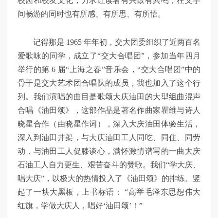
校园和校友文化，力求让读者有兴致有共鸣，在文字
间畅游的同时也有所感、有所思、有所悟。
记得那是
1965
年年初，交大团委组织了近两百名
爱歌咏的同学，成立了“交大合唱团”，参加当年四月
举行的第
6
届“上海之春”音乐会，“交大合唱团”中的
骨干是交大艺术团合唱队的成员，我也加入了这个行
列。我们演唱的曲目是歌颂大庆油田的大型组曲混声
合唱《油田颂》，这部作品是著名作曲家瞿维与诗人
晓星合作（由晓星作词），深入大庆油田体验生活，
深入到油田井架，与大庆油田工人同吃、同住、同劳
动，与油田工人促膝谈心，满怀激情谱写的一曲大庆
石油工人自力更生、艰苦奋斗的赞歌。我们“学大庆、
唱大庆”，以极大的热情投入了《油田颂》的排练。竖
起了一块大黑板，上书标语： “高举毛泽东思想伟大
红旗，学做大庆人，唱好‘油田颂’！”