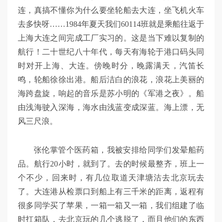
连，真搞不懂你为什么要坐轮船去大连，坐飞机火车
去多快呀……1984年夏天我们60114班就是乘船往返于
上海大连之间完成工厂实习的。这是当下难以复制的
航行！二十世纪八十年代，每天有海轮于港口码头同
时对开上海、大连。傍晚时分，晚露满天，汽笛长
鸣，轮船徐徐出港。船后洁白的浪花，浪花上美丽的
海跨盘旋，响起的音乐是苏小明的《军港之夜》。船
由浅海驶入深海，海水由浅蓝变成深蓝。海上漂，无
风三尺浪。
张伦掌管个医药箱，我被安排给同学们发晕船药
品。航行20小时，就到了。去的时候最整齐，班上一
个不少，回来时，有几位取道天津塘沽去北京玩去
了。大连港从检票口到船上有三千米的距离，返程有
很多同学买了苹果，一箱一箱又一箱，我们组建了临
时扛箱队，去北京玩的几个逃脱了，而且他们的东西