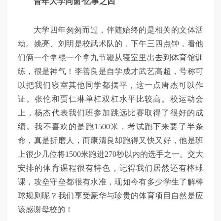
昔年大学同窗·忆事之四
大学四年匆匆而过，伴随始终的是相关的文体活
动。姚亮、刘明是校武术队的，下午三四点钟，看他
们俩一个拿棍一个拿九节鞭从寝室里出去到体育馆训
练，很是神气！李善良是自学成才武艺高超，号称可
以把我们寝室其他同学都摆平，这一点唐杰可以作
证。张伦和贾仁琳单杠双杠水平比较高。校运动会
上，杨杰代表我们班参加跳远比赛取得了很好的成
绩。我不喜欢的是跑1500米，考试跑下来要了半条
命，真是折磨人，而康清良却跑得又快又好，他是班
上很少几位将1500米跑进270秒以内的选手之一。交大
安排的体育课程很有特色，记得我们居然还有棒球
课，攻垒守垒都很有水准，现如今有多少学生了解棒
球规则呢？我们享受豪华与珍贵的体育项目自然是应
该感谢母校的！