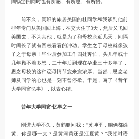
间畅游的同时也有所感、有所思、有所悟。
前不久，同班的旅居美国的杜同学和我谈到他前
些年专门从美国回上海，在交大住了
3
天，然后又飞回
美国去，不为其他，就是为了和母校亲近几天，间隔
时间长了就有回校看看的冲动。学生之于母校就像孩
子之于母亲！毕业后参加工作四处奔忙，头几年或十
几年顾不着多想，二十年后到现在毕业三十多年了，
思念母校的这种恋母情节愈来愈浓厚。当然，思念老
师及同学的心也是一刻不曾停歇。于是，写了《昔年
大学同窗忆事》，以表心结。
昔年大学同窗·忆事之一
刚进大学不久，黄鹤艇问我：“黄坤平，咱俩都姓
黄。你是哪一支？是黄河黄还是江夏黄？”我顿时语