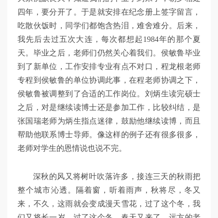
四年，要分开了。于是就安排在纪念册上签字留言，
吃散伙饭时，同学们都饱含热泪，难舍难分。后来，
我先后去过五次大连，每次都想起1984年的那个夏
天。毕业之后，老师们仍然关心着我们。侯敏鲁毕业
到了新单位，工作安排专业有点不对口，程龙根老师
专程到侯敏鲁的单位协调此事，在程老师协调之下，
侯敏鲁被调整到了合适的工作岗位。刘炳生读完硕士
之后，对是继续读博士还是参加工作，比较纠结，是
张国瑞老师为炳生指点迷律，鼓励他继续读博，而且
帮助他联系博士导师。像这样的例子还有很多很多，
老师对学生的恩情说也说不完。
深秋的风又将树叶吹落许多，接连三天的秋雨把
整个城市沁透。隔着窗，听着雨声，秋将尽，冬又
来，不久，这雨就会变成漫天雪花，过了这个冬，我
们又将长一岁。过了这个冬，春天又来了。远方的老