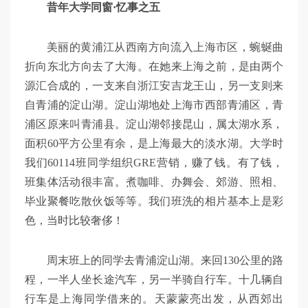
昔年大学同窗·忆事之五
美丽的黄浦江从西南方向流入上海市区，蜿蜒曲
折向东北方向去了大海。在她来上海之前，是由两个
源汇合成的，一支来自浙江安吉龙王山，另一支则来
自青浦的淀山湖。淀山湖地处上海市西部青浦区，青
浦区原来叫青浦县。淀山湖邻接昆山，属太湖水系，
面积60平方公里有余，是上海最大的淡水湖。大学时
我们60114班同学组织GRE营销，赚了钱。有了钱，
班集体活动很丰富。煮咖啡、办舞会、郊游、照相、
毕业聚餐吃散伙饭等等。我们班洗的相片基本上是彩
色，当时比较奢侈！
周末班上的同学去青浦淀山湖。来回130公里的路
程，一半人坐长途汽车，另一半骑自行车。十几辆自
行车是上海同学借来的。天蒙蒙亮出发，从西郊出