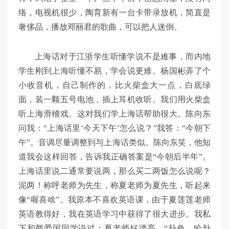
络，电视机很少，陶育新有一台卡带录放机，简直是
奢侈品，播放邓丽君的歌曲，可以把人迷倒。
上海话对于江浙学生听懂学说不是难事，而内地
学生刚到上海听懂不易，学会说更难。杨国彬弄了个
小收音机，自己制作的，比火柴盒大一点，白底绿
面，装一颗五号电池，插上耳机收听。我们用火柴盒
听上海滑稽戏。这对我们学上海话帮助很大。陈向东
问我：“上海话里‘今天下午’怎么说？”我答：“今朝下
午”。音调尽量调整到与上海话类似。陈向东笑，他知
道我会这样回答，告诉我正确答案是“今朝后半年”。
上海话里说二通常要说两，那么买二两饭怎么说呢？
泥两！称呼老师为先生，称夏老师为夏先生，听起来
像“喔喜啥”。我原本不喜欢英语课，由于夏莲莲老师
英语教得好，我在英语学习中获得了很大进步。我私
下和颜爱国同学说过：夏老师好漂亮。“卦色、哈卦