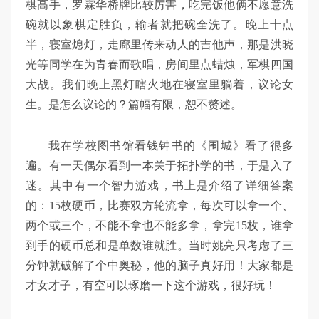
棋高手，罗霖华桥牌比较厉害，吃完饭他俩不愿意洗
碗就以象棋定胜负，输者就把碗全洗了。晚上十点
半，寝室熄灯，走廊里传来动人的吉他声，那是洪晓
光等同学在为青春而歌唱，房间里点蜡烛，军棋四国
大战。我们晚上黑灯瞎火地在寝室里躺着，议论女
生。是怎么议论的？篇幅有限，恕不赘述。
我在学校图书馆看钱钟书的《围城》看了很多
遍。有一天偶尔看到一本关于拓扑学的书，于是入了
迷。其中有一个智力游戏，书上是介绍了详细答案
的：15枚硬币，比赛双方轮流拿，每次可以拿一个、
两个或三个，不能不拿也不能多拿，拿完15枚，谁拿
到手的硬币总和是单数谁就胜。当时姚亮只考虑了三
分钟就破解了个中奥秘，他的脑子真好用！大家都是
才女才子，有空可以琢磨一下这个游戏，很好玩！