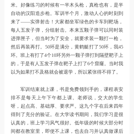
米。好像练习的时候有一半木头枪，真枪也有，是半
自动的汉阳造步枪。军训半个月，激动人心的时刻到
来了——实弹射击！大家都坐军绿色的卡车到靶场，
每人五发子弹，分组射击。本来五颗子弹可以同时装
进弹匣子，但当时为了安全，就要求装一颗打一枪，
然后再装再打。50环是满分，黄鹤艇打了50环，我45
环。班上有打了4个10环另外一颗子弹打到隔壁靶子上
的，于是有人五发子弹在靶子上打了6个窟窿。当时我
以为如果打不及格就会被退学，所以紧张得不得了。
军训结束就上课，书是免费领到手的，课程表安
排不是每天上午下午都上课。老师说，交大的学生
呀，起点高、基础厚、要求严。这九个字在后来四年
得到了充分的验证。在大学读书期间，我们学习是很
认真的，班上学习风气很好。低年级的时候大部分时
间都在教室里，即使不上课，也去自习并认真做课后