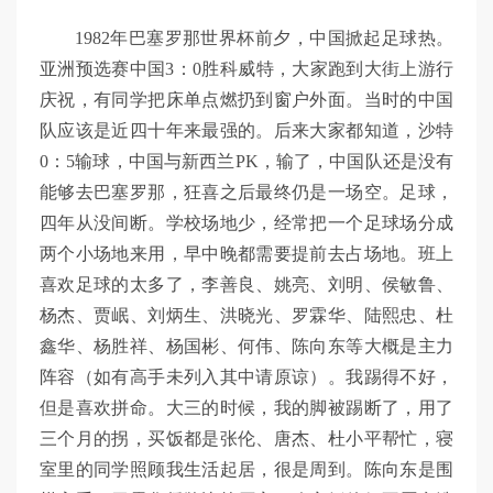
1982年巴塞罗那世界杯前夕，中国掀起足球热。
亚洲预选赛中国3：0胜科威特，大家跑到大街上游行
庆祝，有同学把床单点燃扔到窗户外面。当时的中国
队应该是近四十年来最强的。后来大家都知道，沙特
0：5输球，中国与新西兰PK，输了，中国队还是没有
能够去巴塞罗那，狂喜之后最终仍是一场空。足球，
四年从没间断。学校场地少，经常把一个足球场分成
两个小场地来用，早中晚都需要提前去占场地。班上
喜欢足球的太多了，李善良、姚亮、刘明、侯敏鲁、
杨杰、贾岷、刘炳生、洪晓光、罗霖华、陆熙忠、杜
鑫华、杨胜祥、杨国彬、何伟、陈向东等大概是主力
阵容（如有高手未列入其中请原谅）。我踢得不好，
但是喜欢拼命。大三的时候，我的脚被踢断了，用了
三个月的拐，买饭都是张伦、唐杰、杜小平帮忙，寝
室里的同学照顾我生活起居，很是周到。陈向东是围