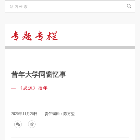
《思
源》
昔年大学同窗忆事
拾
—
《思源》拾年
年
2020年11月26日
责任编辑：陈方玺