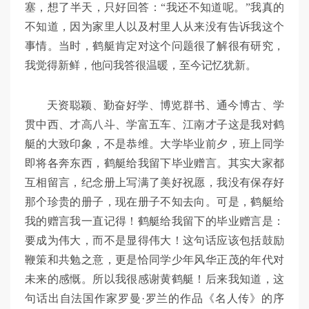
塞，想了半天，只好回答：“我还不知道呢。”我真的
不知道，因为家里人以及村里人从来没有告诉我这个
事情。当时，鹤艇肯定对这个问题很了解很有研究，
我觉得新鲜，他问我答很温暖，至今记忆犹新。
天资聪颖、勤奋好学、博览群书、通今博古、学
贯中西、才高八斗、学富五车、江南才子这是我对鹤
艇的大致印象，不是恭维。大学毕业前夕，班上同学
即将各奔东西，鹤艇给我留下毕业赠言。其实大家都
互相留言，纪念册上写满了美好祝愿，我没有保存好
那个珍贵的册子，现在册子不知去向。可是，鹤艇给
我的赠言我一直记得！鹤艇给我留下的毕业赠言是：
要成为伟大，而不是显得伟大！这句话应该包括鼓励
鞭策和共勉之意，更是恰同学少年风华正茂的年代对
未来的感慨。所以我很感谢黄鹤艇！后来我知道，这
句话出自法国作家罗曼·罗兰的作品《名人传》的序