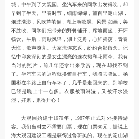
城，中午到了大观园。坐汽车来的同学出发得晚，却
早到了半天。早春时节，细雨绵绵，望百里淀山湖，
烟波浩渺，风吹芦苇倒，湖上渔歌飘。风景 如画，美
不胜收。同学们把带来的野餐铺开，席地而坐，开怀
畅饮。午后，雨歇风轻，湖上泛舟，心旌摇荡，青春
无悔，歌声嘹亮。大家流连忘返，纷纷合影留念。记
忆中印象深刻的是女生漂亮的连衣裙和花雨伞。我有
当时的照片，前几年还拿出来欣赏，现在却找不到
了。坐汽车去的返程就换骑自行车，我骑去骑回。杨
国彬在半路上自行车坏了，几乎是走回来的。到学校
已经是晚上十一点多。衣服被雨淋湿，又被汗水浸
湿，好累，累得开心！
大观园始建于1979年，1987年正式对外接待游
客。我们当时去不需要门票，现在门票60元，据说上
海大观园建设工程是获得过鲁班奖的。现在的淀山湖