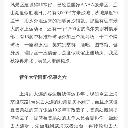
风景区建设得非常好，已经是国家AAAA级景区。淀
山湖度假胜地日月岛有3,000平方米沙滩，沙滩厚度70
厘米，用从外地运来的细腻黄沙铺就。那里有远东最
大的水上运动场，还有一个1,500亩的高尔夫乡村俱乐
部，有18洞72标准杆球场外加三个练习场，十二个网
球场，一座游泳池，英式别墅群，酒吧、图书馆、健
身房、理疗室一应俱全，是度假联谊上佳场所。我愿
秋凉再来此，满筐大蟹醉糊涂。
昔年大学同窗·忆事之六
上海到大连的客运航线停运多年，现如今去上海
京陵东路1号买去大连的船票是买不到了，而且原来设
置售票处的东方饭店10多年前改造了，售票处搬到提
篮桥去了，提篮桥售票处的工作人员会告诉你：坐船
去大连呀，先坐船到威海或者烟台，再转轮船去大