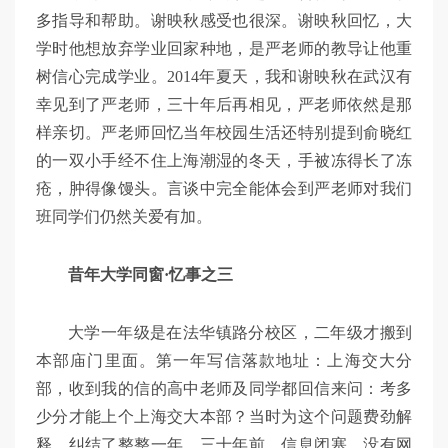
多指导和帮助。谢映秋感受也很深。谢映秋回忆，大
学时他想放弃学业回家种地，是严老师的教导让他重
树信心完成学业。2014年夏天，我和谢映秋在武汉有
幸见到了严老师，三十年后再相见，严老师依然是那
样亲切。严老师回忆当年校园生活还特别提到俞晓红
的一双小手经不住上海潮湿的冬天，手被冻得长了冻
疮，肿得像馒头。言谈中完全能体会到严老师对我们
班同学们仍然关爱有加。
昔年大学同窗·忆事之三
大学一年级是在法华镇路分校区，二年级才搬到
本部庙门里面。第一年写信落款地址：上海交大分
部，收到我的信的高中老师及同学都回信来问：考多
少分才能上个上海交大本部？当时为这个问题费劲解
释，纠结了整整一年。三十年前，信息闭塞，没有网