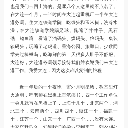
也是我们带回上海的。是哪几个人这里就不点名了。
在大连一个月，一半时间在大连起重机厂一半在大连
港务局。住大连铁道学院，吃馒头和玉米糊，洗冷水
澡，在大连铁道学院踢足球。跑遍了甘井子、黑石
礁、鲶鱼湾，看遍了油码头、煤码头、粮码头、集装
箱码头，玩遍了老虎道、星海公园、旅顺口。少数同
学去过棒棰岛，吃海鲜的第二天很多人肚子不舒服。
大连好，大连港务局领导接待我们并欢迎我们来大连
港工作。我爱大连，因为这次难以复制的旅程！
近一年后的一个夜晚，窗外月明星稀，教室里灯
火通明，程老师在黑板上奋笔疾书，四十个工作单位
一会儿就写在黑板上了，上海十几个，北京两个，湖
北三个，云南两个，四川四个，浙江一个，福建一
个，江苏一个，山东一个，广西一个……没有大连。
大家沉默良久，知道我们的毕业季到来了，朝夕相处