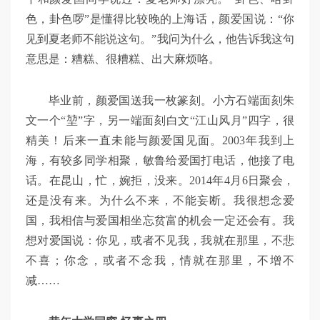
色，卦色啰”是懂得比较晚的上海话，颜爱国说：“你
见到夏老师不能说这句。”我问为什么，他告诉我这句
意思是：糟糕、很糟糕、出大麻烦咯。
毕业前，颜爱国送我一枚篆刻。小方石端面刻朱
文一个“堃”字，另一端面刻白文“江山风月”四字，很
精美！后来一直未能与颜爱国见面。2003年我到上
海，有较多同学相聚，敏鲁给爱国打电话，他接了电
话。在昆山，忙，婉拒，没来。2014年4月6日聚会，
还是没有来。为什么不来，不能妄断。我很想念爱
国，我相信与爱国相坐忘贫富的机会一定还会有。我
想对爱国说：你见，或者不见我，我就在那里，不悲
不喜；你念，或者不念我，情就在那里，不增不
减……