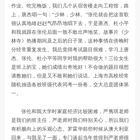
作业。吃完晚饭，我们几个从宿舍楼走向工程馆，路
上，唐杰唱一句：“少林，少林。”张伦就会把这首歌
很认真地雄赳赳气昂昂地唱下去，于是唐杰、杜小平
和我就跟在张伦后面一致不敢出声地笑。故事片《少
林寺》热播期间及之后的日子里，这种事情在傍晚时
分经常重复发生。我总觉得考试题目很难，学习上唐
杰、张伦、杜小平等同学对我的帮助很大！三位女生
是班上的宝，她们成绩出奇地好！不会做的题目很想
请教她们，但是又不敢和她们说话。上海市高校经常
随机抽选各校班级代表同考一份卷，交大总是团体第
一。
张伦和我大学时家庭经济比较困难，严隽琪老师
是我们的班主任，严老师对我们特别关心，所以我们
有积极向上的乐观心态。罗霖华前些时候从澳大利亚
回来，与我见了一面，专门谈起当年曾得到严老师很