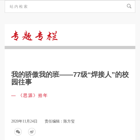
《思
源》
我的骄傲我的班——77级“焊接人”的校
拾
园往事
—
《思源》拾年
年
2020年11月24日
责任编辑：陈方玺