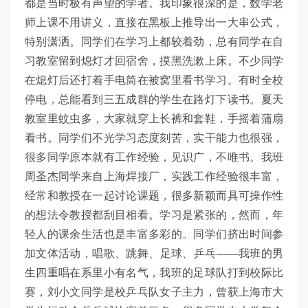
都是当时极有声望的学者。我印象很深的是，数学老
师上课不用讲义，直接在黑板上推导出一大串公式，
特别潇洒。同学们在学习上都较着劲，总有同学在自
习教室留到熄灯才回宿舍，摸黑洗漱上床。不少同学
在熄灯后还打着手电筒在被窝里看书学习。有时全校
停电，总能看到三五成群的学生在路灯下读书。夏天
教室里蚊虫多，大家就穿上长裤和套鞋，手摇着蒲扇
看书。同学们不光学习态度刻苦，实干能力也很强，
很多同学原本就有工作经验，见识广，不唯书。我班
周圣杰同学来自上海焊接厂，实践工作经验很丰富，
经常和教授在一起讨论课题，很多新颖而具可操作性
的想法令教授都刮目相看。学习是紧张的，然而，年
轻人的课余生活也是丰富多彩的。同学们挤出时间参
加文体活动，唱歌、跳舞、足球、乒乓——我班的男
生四重唱在系里小有名气，我班的足球队打到校际比
赛，刘小文同学是校乒乓队女子主力，曾获上海市大