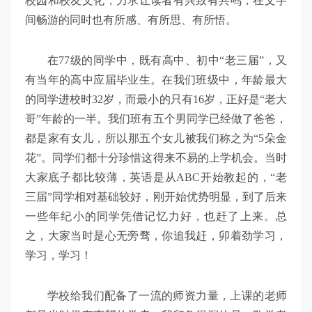
校园和校友文化，力求让读者有兴致有共鸣，在文字
间畅游的同时也有所感、有所思、有所悟。
在
77
级的同学中，既有高中、初中“老三届”，又
有当年的高中应届毕业生。在我们班级中，年龄最大
的同学进校时
32
岁，而最小的只有
16
岁，正好是“老大
哥”年龄的一半。我们班有五个男同学已经做了爸爸，
都是家有女儿，所以那五个女儿被我们称之为“
5
朵金
花”。同学们都十分珍惜这得来不易的上学机会。当时
大家底子都比较薄，英语是从
ABC
开始教起的，“老
三届”同学相对基础较好，刚开始优势明显，到了后来
一些年纪小的同学凭借记忆力好，也赶了上来。总
之，大家当时是心无旁骛，你追我赶，卯着劲学习，
学习，学习！
学校给我们配备了一流的师资力量，上课的老师