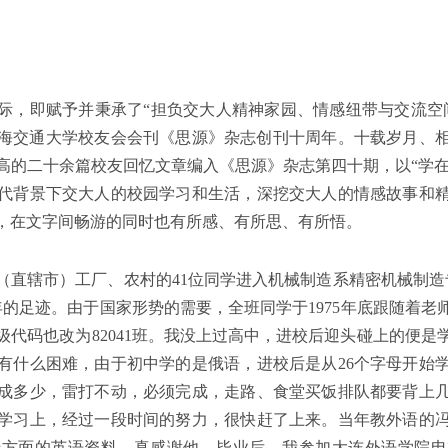
刊之际，即赋予并秉承了“担负交大人精神家园、情感纽带与交流空
，上海交通大学校友会会刊《思源》杂志创刊十周年。十载岁月、
的二十余篇校友回忆文章编入《思源》杂志第四十期，以“学在交
代背景下交大人的校园学习和生活，深挖交大人的情感故事和
，在文字间畅游的同时也有所感、有所思、有所悟。
（直辖市）工厂、农村的
41
位同学进入机械制造系精密机械制造
年的足迹。由于国家形势的需要，全班同学于
1975
年底跟随着老
级代码也改为
82041
班。我没上过高中，进校后迎头碰上的便是
有什么困难，由于初中学的是俄语，进校后是从
26
个字母开始
成多少，雷打不动，必须完成，走路、食堂买饭排队都要背上
学习上，经过一段时间的努力，很快赶了上来。当年教外语的
船方面的英语资料，真感谢他。毕业后，我参加大连外语学院电