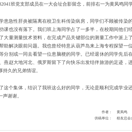
82041班党支部成员在一大会址合影留念，前排右一为黄凤鸣同
学患急性肝炎被隔离在校卫生科传染病房，同学们不顾被传染
功课也没有落下。我们班上海同学占了一多半，在校期间他们
了大量测量技术资料，在完成产品关键部位的测量工作中派上
帮助解决眼前问题。我也曾经特意从葫芦岛来上海专程探望一
等分别或一同去看望一位患脑梗的同学。已经退休的同学先后
、燕赵大地河北、俄罗斯留下了向快乐出发结伴旅游的足迹，
厚持久的兄弟情谊。
了这个集体，结识了我班这么好的同学，无论是顺利完成学业
一声谢谢。
作者：
黄凤鸣
供稿单位：
校友总会