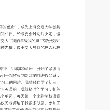
间的使命”，成为上海交通大学独具
相知相伴。经编委会讨论后决定，编
大”“我的年级我的班”“缤纷校园”
精神内核，传承交大独特的校园和校
专业，组成
62041
班，开始了紧张而
师们一起转移到新建的精密仪器系，
学习上的困难。我曾经自学了初三、
学习英语的。我就挤时间学习，把英
几个单词，每天第一个来到学校语音
冯仪民老师给了我很多鼓励。参加工
视英语三年函授学习以高分获得结