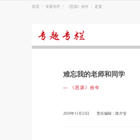
首页
专题专栏
《思源》拾年
正文
《思
源》
难忘我的老师和同学
拾
—
《思源》拾年
年
2020年11月23日
责任编辑：陈方玺