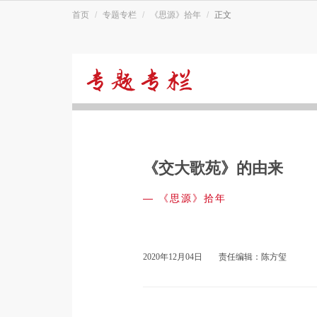
首页
专题专栏
《思源》拾年
正文
《思
源》
《交大歌苑》的由来
拾
—
《思源》拾年
年
2020年12月04日
责任编辑：陈方玺