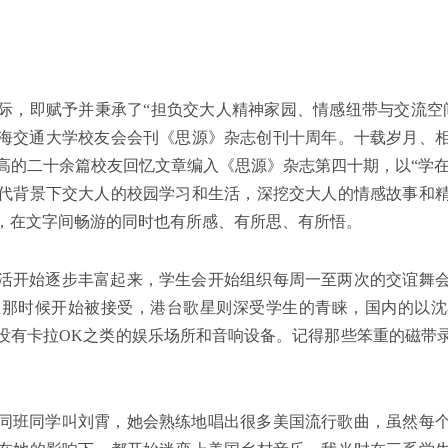
刊之际，即赋予并秉承了“担负交大人精神家园、情感纽带与交流空
，上海交通大学校友会会刊《思源》杂志创刊十周年。十载岁月、
的二十余篇校友回忆文章编入《思源》杂志第四十期，以“学在交
代背景下交大人的校园学习和生活，深挖交大人的情感故事和
，在文字间畅游的同时也有所感、有所思、有所悟。
活开始逐步丰富起来，学生会开始组织每周一至两次的交谊舞
在那时候开始被接受，港台歌星则深受学生的青睐，国内的以沈
没有卡拉
OK
之类的娱乐场所和音响设备。记得那些笨重的磁带
同班同学叫刘霄，她会熟练地唱出很多美国流行歌曲，虽然每