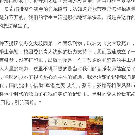
在她的影响下，都开始迷恋上美国乡村音乐。我当时在三系学
ckey），负责编排整个舞会的音乐磁带，我知道音乐节奏是怎样
是分不开的。我们的学生生活是那么地简单快乐。就是在这样
的想法诞生了。
持下提议创办交大校园第一本音乐刊物，取名为《交大歌苑》
学生领袖，校团委负责人沈辉的极力支持下，我们迅速成立了
有键盘，没有打印机，出版刊物是一个非常原始和繁杂的手工
入大量的精力。这里不得不提的是当时我们的音乐老师陆宜给
，当时还少不了很多热心的学生的帮助。我还清楚的记得我们
代，国内沈小岑借助“军港之夜”走红，蔡琴，齐豫等相继风靡市
将这个时代的歌曲留在我们美好的记忆里。当时的交大校长范
四化，引吭高吟。”