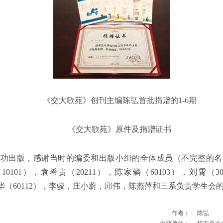
《交大歌苑》创刊主编陈弘首批捐赠的1-6期
《交大歌苑》原件及捐赠证书
成功出版，感谢当时的编委和出版小组的全体成员（不完整的名
01），袁希贵（20211），陈家鳞（60103），刘霄（30
，姜文华（60112），李骏，庄小蔚，邱伟，陈燕萍和三系负责学生
作者：
陈弘