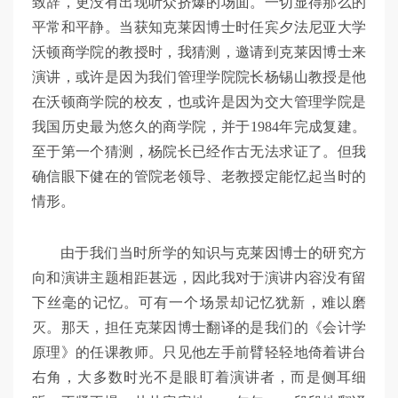
致辞，更没有出现听众挤爆的场面。一切显得那么的
平常和平静。当获知克莱因博士时任宾夕法尼亚大学
沃顿商学院的教授时，我猜测，邀请到克莱因博士来
演讲，或许是因为我们管理学院院长杨锡山教授是他
在沃顿商学院的校友，也或许是因为交大管理学院是
我国历史最为悠久的商学院，并于1984年完成复建。
至于第一个猜测，杨院长已经作古无法求证了。但我
确信眼下健在的管院老领导、老教授定能忆起当时的
情形。
由于我们当时所学的知识与克莱因博士的研究方
向和演讲主题相距甚远，因此我对于演讲内容没有留
下丝毫的记忆。可有一个场景却记忆犹新，难以磨
灭。那天，担任克莱因博士翻译的是我们的《会计学
原理》的任课教师。只见他左手前臂轻轻地倚着讲台
右角，大多数时光不是眼盯着演讲者，而是侧耳细