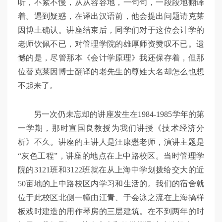
听，不紧不慢，从从容容地，一句句，一段段地翻译
着。遇到疑惑，在译出汉语前，他会提出问题请克莱
因博土确认。讲座结束后，同学们对于这位会计学的
老师饮佩不已，对管理学院的雄厚师资赞叹不已。遗
憾的是，尽管那本《会计学原理》我还保存着，但那
位替克莱因博士翻译的老先生的尊姓大名却怎么也想
不起来了。
另一次仍未忘却的讲座发生在1984-1985学年的第
一学期，那时宣国良教授为我们讲授《技术经济分
析》不久。讲座的主讲人是汪康懋老师，演讲主题是
“灰色工程”，讲座的地点在上中路校区。当时管理学
院的3121班和3122班就在从上海中学划拨给交大的近
50亩地的上中路校区内学习和生活的。我们的宿舍就
位于此校区北侧一幢由江青、于会泳之流在上海搞样
板戏时建造的用作琴房的三层建筑。在不到两年的时