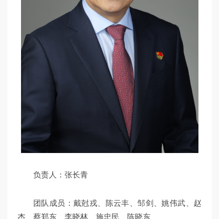
负责人：张长青
团队成员：戴尅戎、陈云丰、邹剑、姚伟武、赵
杰、蔡郑东、李晓林、施忠民、陈晓东