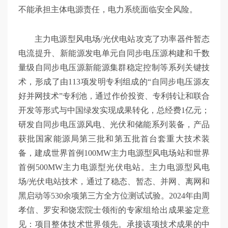
不能承担主体电源责任，电力系统面临安全风险。
主力电源型风电场/光伏电站攻克了功率器件暂态
电流提升、新能源发电单元自同步电压源构建和千数
量级自同步电压源新能源集群稳定控制等系列关键技
术，形成了由113项发明专利组成的“自同步电压源友
好并网技术”专利池，通过作价投资、专利转让和联合
开发等形式与中国绿发实现成果转化，总经费1亿元；
研发自同步电压源风电、光伏和储能系列装备，产品
获批国家能源局第三批和第五批首台套重大技术装
备，建成世界首例100MW主力电源型风电场站和世界
首例500MW主力电源型光伏电站。主力电源型风电
场/光伏电站技术，通过了稳态、暂态、并网、离网和
黑启动等530余项第三方全方位测试试验。2024年由周
孝信、罗安和饶宏院士领衔的专家组给出成果鉴定意
见：项目整体技术世界领先。承接该项技术成果的中