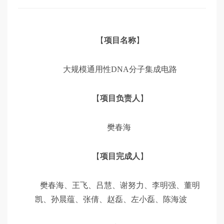
展
【
项目名称
】
大规模通用性DNA分子集成电路
【
项目负责人
】
樊春海
【
项目完成人
】
樊春海、王飞、吕慧、谢努力、李明强、董明
凯、孙晨蕴、张倩、赵磊、左小磊、陈海波