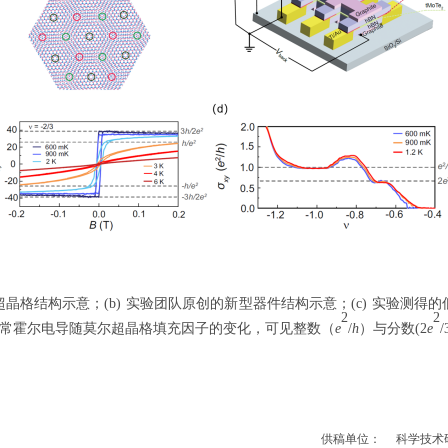
超晶格结构示意；
(b)
实验团队原创的新型器件结构示意；
(c)
实验测得的
2
2
常霍尔电导随莫尔超晶格填充因子的变化，可见整数（
e
/
h
）与分数
(2
e
/
供稿单位：
科学技术