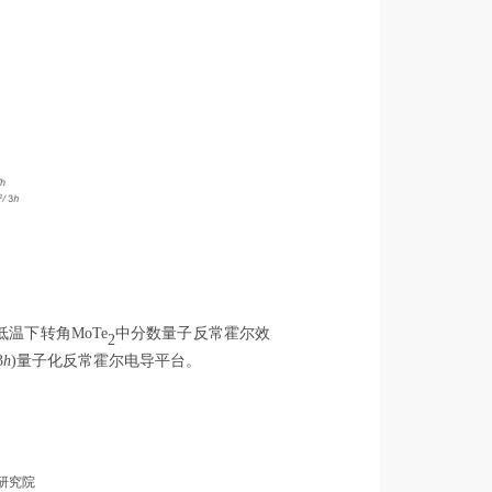
低温下转角
MoTe
中分数量子反常霍尔效
2
3
h
)
量子化反常霍尔电导平台。
研究院