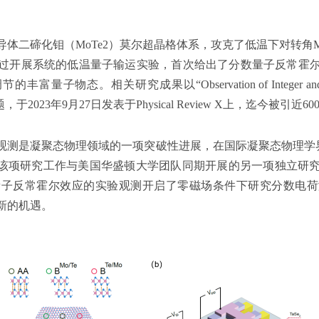
体二碲化钼（MoTe2）莫尔超晶格体系，攻克了低温下对转角M
过开展系统的低温量子输运实验，首次给出了分数量子反常霍
态。相关研究成果以“Observation of Integer and Fraction
r MoTe2”为题，于2023年9月27日发表于Physical Review X上，迄今
测是凝聚态物理领域的一项突破性进展，在国际凝聚态物理学界产
论文章指出该项研究工作与美国华盛顿大学团队同期开展的另一项独
量子反常霍尔效应的实验观测开启了零磁场条件下研究分数电荷
新的机遇。