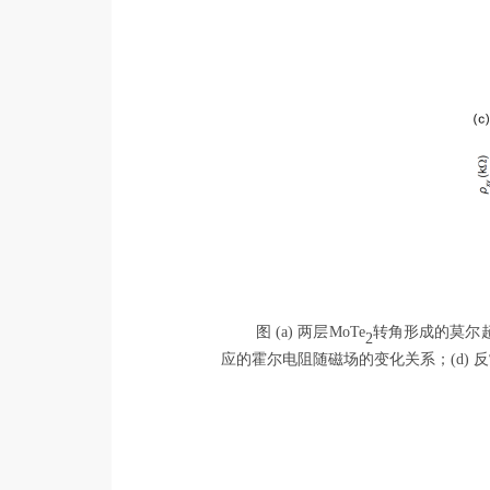
图
(a)
两层
MoTe
转角形成的莫尔
2
应的霍尔电阻随磁场的变化关系；
(
d
)
反