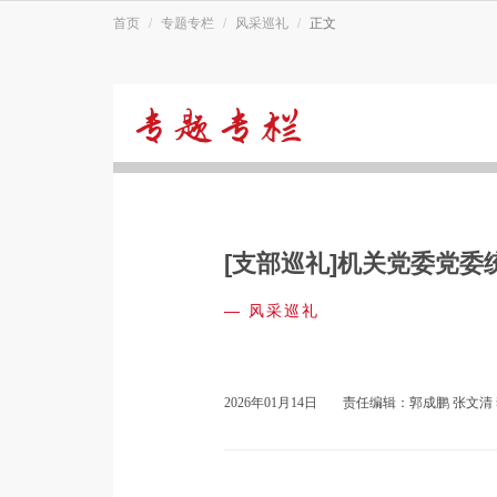
首页
专题专栏
风采巡礼
正文
风
采
[支部巡礼]机关党委党委
巡
—
风采巡礼
礼
2026年01月14日
责任编辑：郭成鹏 张文清