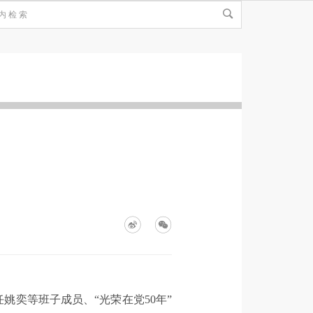
姚奕等班子成员、“光荣在党50年”