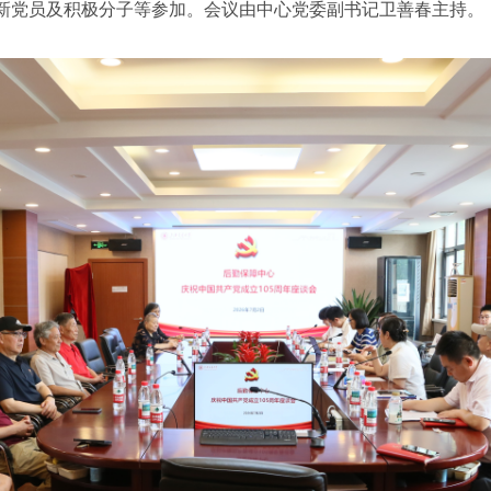
新党员及积极分子等参加。会议由中心党委副书记卫善春主持。