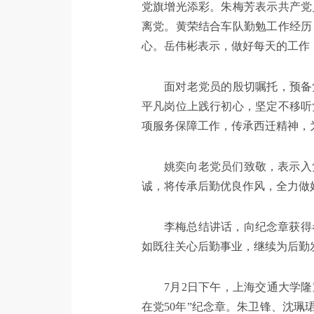
党旗增光添彩。朱梅芳表示共产党
离党。黄荣结合车队勤勉工作经历
心。岳伟彬表示，做好每天的工作
面对老党员的殷切嘱托，预备
平凡岗位上践行初心，坚定不移听
项服务保障工作，传承西迁精神，
姚奕向老党员们致敬，表示入
诚，将传承后勤优良作风，全力做好
李梅总结讲话，向纪念章获得
如既往关心后勤事业，继续为后勤
7月2日下午，上海交通大学隆
在党50年”纪念章。朱卫锋、沈珮