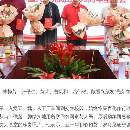
、朱梅芳、张平生、黄荣、曹剑和、岳伟彬、顾雪兴颁发“光荣在党
示，入党五十载，从工厂车间到交大校园，始终将誓言化作行
从当下做起，脚踏实地用所学回馈国家与人民。原后勤集团总
交大食堂的珍贵照片。他表示，五十年初心如磐，岁月见证忠