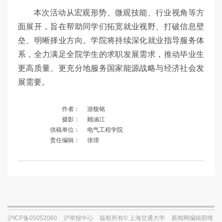
本次活动从宏观形势、微观技能、行业视角等方
面展开，旨在帮助同学们拓宽就业视野、打破信息壁
垒、明晰择业方向。学院将持续深化就业指导服务体
系，全力满足全院学生的求职发展需求，推动毕业生
更高质量、更充分地服务国家能源战略与经济社会发
展需要。
作者：
游馥铭
摄影：
顾涵江
供稿单位：
电气工程学院
责任编辑：
张璟
沪ICP备05052060
沪举报中心
版权所有© 上海交通大学
新闻网编辑部维