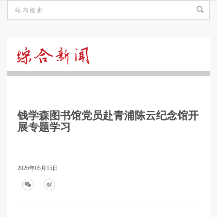
综
合
钱学森图书馆党员赴青浦陈云纪念馆开
新
展专题学习
闻
2026年05月15日