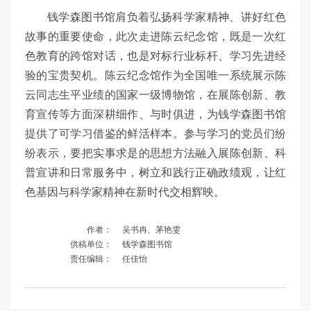
钱学森图书馆肩负着弘扬科学家精神、讲好红色
故事的重要使命，此次走进陈云纪念馆，既是一次红
色教育的跨馆对话，也是对标行业标杆、学习先进经
验的宝贵契机。陈云纪念馆作为全国唯一系统展示陈
云同志生平业绩的国家一级博物馆，在展陈创新、教
育宣传等方面深耕细作、与时俱进，为钱学森图书馆
提供了可学习借鉴的鲜活样本。参与学习的党员们纷
纷表示，要把实事求是的思想方法融入展陈创新、科
普宣讲和日常服务中，树立和践行正确政绩观，让红
色基因与科学家精神在新时代交相辉映。
作者：
吴书冉、茅艳雯
供稿单位：
钱学森图书馆
责任编辑：
任佳怡