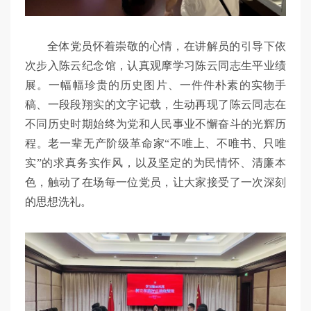
全体党员怀着崇敬的心情，在讲解员的引导下依
次步入陈云纪念馆，认真观摩学习陈云同志生平业绩
展。一幅幅珍贵的历史图片、一件件朴素的实物手
稿、一段段翔实的文字记载，生动再现了陈云同志在
不同历史时期始终为党和人民事业不懈奋斗的光辉历
程。老一辈无产阶级革命家“不唯上、不唯书、只唯
实”的求真务实作风，以及坚定的为民情怀、清廉本
色，触动了在场每一位党员，让大家接受了一次深刻
的思想洗礼。