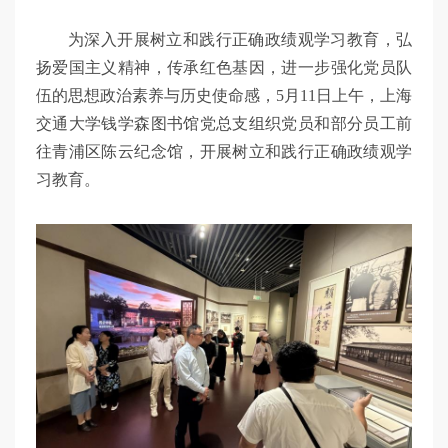
为深入开展树立和践行正确政绩观学习教育，弘
扬爱国主义精神，传承红色基因，进一步强化党员队
伍的思想政治素养与历史使命感，5月11日上午，上海
交通大学钱学森图书馆党总支组织党员和部分员工前
往青浦区陈云纪念馆，开展树立和践行正确政绩观学
习教育。