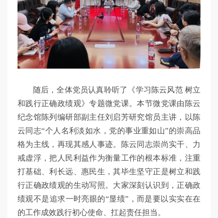
随后，全体党员认真聆听了《学习陈云风范 树立
和践行正确政绩观》专题微党课。本节微党课由陈云
纪念馆陈列编研部副主任刘启芳研究馆员主讲，以陈
云同志“个人名利淡如水，党的事业重如山”的崇高品
格为主线，再现其感人事迹。陈云同志崇尚实干、力
戒虚浮，把人民利益作为衡量工作的根本标准，注重
打基础、利长远、惠民生，其毕生坚守正是树立和践
行正确政绩观的生动写照。大家深刻认识到，正确政
绩观不是追求一时亮眼的“显绩”，而是要以实实在在
的工作成效践行初心使命、扛起责任担当。