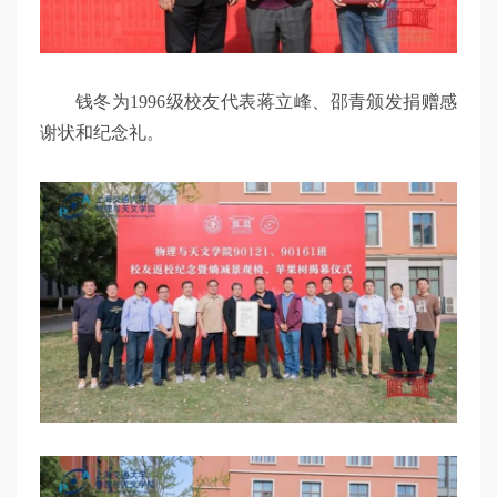
钱冬为1996级校友代表蒋立峰、邵青颁发捐赠感
谢状和纪念礼。