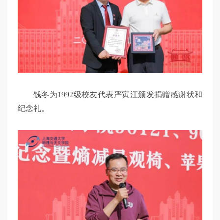
钱冬为1992级校友代表严寅江颁发捐赠感谢状和
纪念礼。