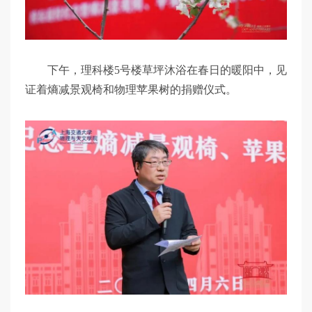
下午，理科楼5号楼草坪沐浴在春日的暖阳中，见
证着熵减景观椅和物理苹果树的捐赠仪式。