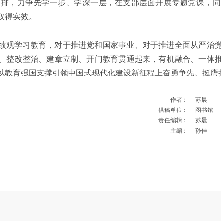
安排，力争先学一步、学深一层，在支部层面开展专题党课，同
取得实效。
绩观学习教育，对于推进党和国家事业、对于推进全面从严治
、整改整治、建章立制、开门教育贯通起来，有机融合、一体
以教育强国支撑引领中国式现代化建设新征程上奋勇争先、挺膺
作者：
苏晨
供稿单位：
图书馆
责任编辑：
苏晨
主编：
孙佳