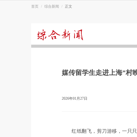
首页
综合新闻
正文
综
合
媒传留学生走进上海“村
新
闻
2026年01月27日
红纸翻飞，剪刀游移，一只