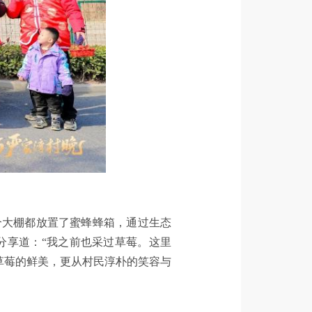
个大棚都放置了蜜蜂蜂箱，通过生态
实，一边分享道：“我之前也采过草莓。这里
草莓的鲜美，更从村民淳朴的笑容与