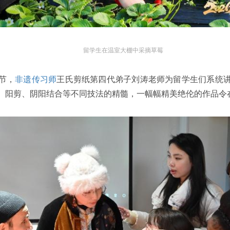
留学生在温室大棚中采摘草莓
节，
非遗传习师
王氏剪纸第四代弟子刘涛老师为留学生们系统
、阳剪、阴阳结合等不同技法的精髓，一幅幅精美绝伦的作品令