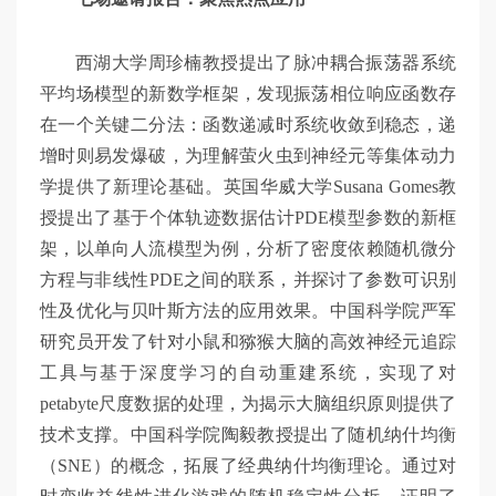
西湖大学周珍楠教授提出了脉冲耦合振荡器系统
平均场模型的新数学框架，发现振荡相位响应函数存
在一个关键二分法：函数递减时系统收敛到稳态，递
增时则易发爆破，为理解萤火虫到神经元等集体动力
学提供了新理论基础。英国华威大学Susana Gomes教
授提出了基于个体轨迹数据估计PDE模型参数的新框
架，以单向人流模型为例，分析了密度依赖随机微分
方程与非线性PDE之间的联系，并探讨了参数可识别
性及优化与贝叶斯方法的应用效果。中国科学院严军
研究员开发了针对小鼠和猕猴大脑的高效神经元追踪
工具与基于深度学习的自动重建系统，实现了对
petabyte尺度数据的处理，为揭示大脑组织原则提供了
技术支撑。中国科学院陶毅教授提出了随机纳什均衡
（SNE）的概念，拓展了经典纳什均衡理论。通过对