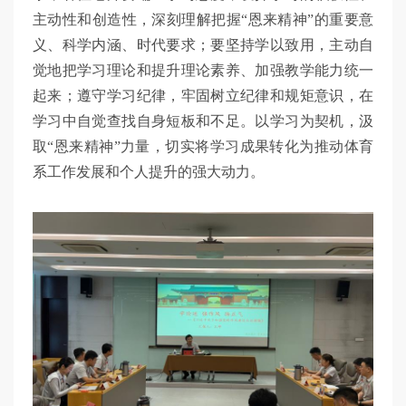
主动性和创造性，深刻理解把握“恩来精神”的重要意
义、科学内涵、时代要求；要坚持学以致用，主动自
觉地把学习理论和提升理论素养、加强教学能力统一
起来；遵守学习纪律，牢固树立纪律和规矩意识，在
学习中自觉查找自身短板和不足。以学习为契机，汲
取“恩来精神”力量，切实将学习成果转化为推动体育
系工作发展和个人提升的强大动力。