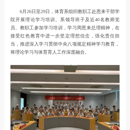
6月26日至29日，体育系组织教职工赴恩来干部学
院开展理论学习培训。系领导班子及近40名教师党
员、教职工参加学习培训，学习周恩来总理精神，在
接受红色教育中进一步坚定理想信念，强化责任担
当，推进深入学习贯彻中央八项规定精神学习教育，
将理论学习与体育育人工作深度融合。