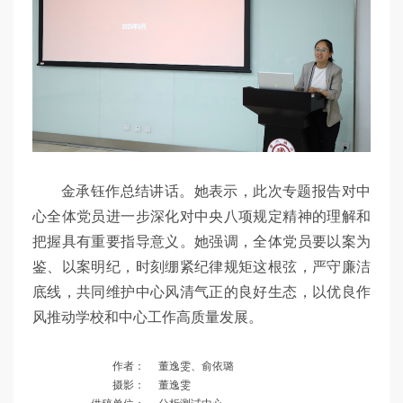
金承钰作总结讲话。她表示，此次专题报告对中
心全体党员进一步深化对中央八项规定精神的理解和
把握具有重要指导意义。她强调，全体党员要以案为
鉴、以案明纪，时刻绷紧纪律规矩这根弦，严守廉洁
底线，共同维护中心风清气正的良好生态，以优良作
风推动学校和中心工作高质量发展。
作者：
董逸雯、俞依璐
摄影：
董逸雯