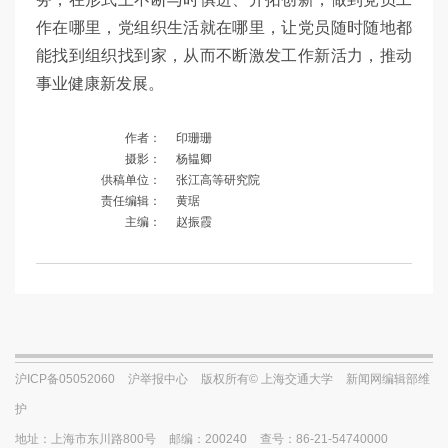
作在哪里，党组织生活就在哪里，让党员随时随地都
能找到组织找到家，从而不断激发工作新活力，推动
事业健康新发展。
作者：
印珊珊
摄影：
杨韫卿
供稿单位：
张江高等研究院
责任编辑：
黄琚
主编：
赵振霞
沪ICP备05052060
沪举报中心
版权所有© 上海交通大学
新闻网编辑部维
护
地址：上海市东川路800号
邮编：200240
查号：86-21-54740000