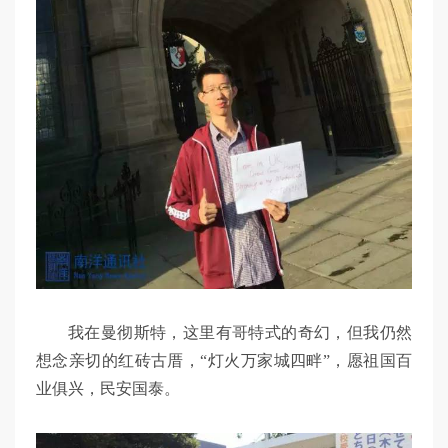
我在曼彻斯特，这里有哥特式的奇幻，但我仍然
想念亲切的红砖古厝，“灯火万家城四畔”，愿祖国百
业俱兴，民安国泰。