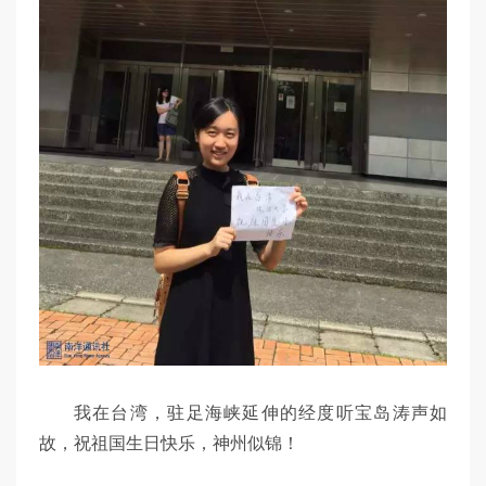
我在台湾，驻足海峡延伸的经度听宝岛涛声如
故，祝祖国生日快乐，神州似锦！