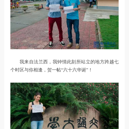
我来自法兰西，我钟情此刻所站立的地方跨越七
个时区与你相逢，贺一帖“六十六华诞”！