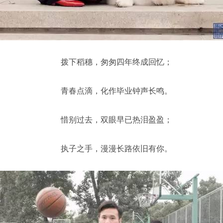
拨下稻穗，匆匆四年终成回忆；
青春点滴，化作毕业钟声长鸣。
惜别过去，双眼早已热泪盈盈；
执子之手，漫漫长路依旧有你。