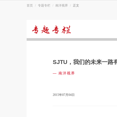
首页
专题专栏
南洋视界
正文
南
洋
SJTU，我们的未来一路
视
—
南洋视界
界
2015年07月04日