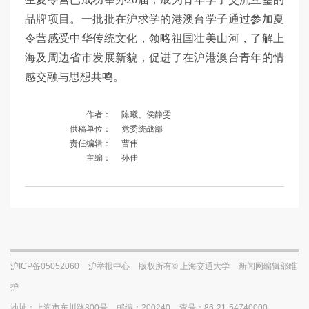
品牌项目。一批批在沪求学的港澳台学子通过参加夏
令营感受中华传统文化，领略祖国壮美山河，了解上
海及周边省市发展新貌，促进了在沪港澳台青年的情
感交融与思想共鸣。
作者：
陈曦、侯静雯
供稿单位：
党委统战部
责任编辑：
曹伟
主编：
孙佳
沪ICP备05052060
沪举报中心
版权所有© 上海交通大学
新闻网编辑部维
护
地址：上海市东川路800号
邮编：200240
查号：86-21-54740000