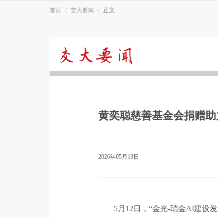
首页
交大要闻
正文
交
大
黄奕聪慈善基金会捐赠助
要
闻
2026年05月13日
5月12日，“金光-瑞金AI