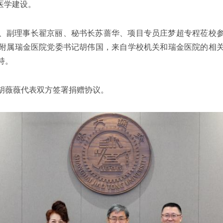
I医学建设。
、副理事长翟京丽、秘书长苏蔷华、项目专员庄梦超专程莅校
附属瑞金医院党委书记胡伟国，来自学校机关和瑞金医院的相
持。
胡薇薇代表双方签署捐赠协议。