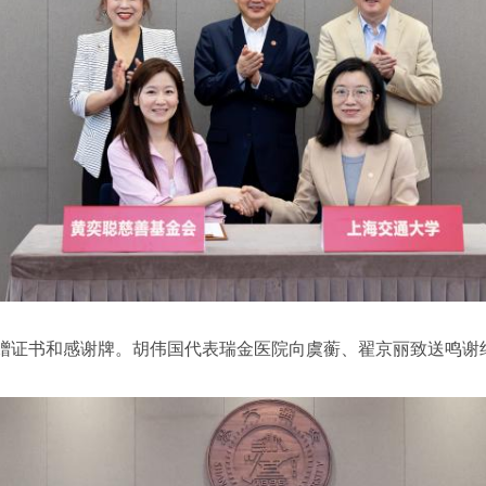
赠证书和感谢牌。胡伟国代表瑞金医院向虞蘅、翟京丽致送鸣谢