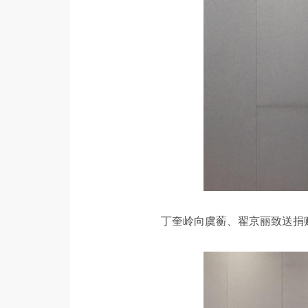
丁奎岭向虞蘅、翟京丽致送捐