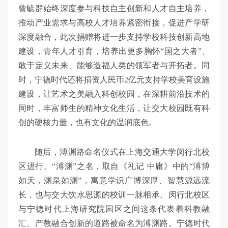
曾毓群始终深度参与科技自主创新和人才自主培养，
推动产业需求与高校人才培养紧密衔接，促进产学研
深度融合，此次捐赠将进一步支持学校科技创新高地
建设，青年人才引育，培养出更多胸怀“国之大者”、
敢于定义未来、能够造福人类的领军者与开拓者。同
时，宁德时代还将捐资人民币2亿元支持学校美育设施
建设，让艺术之美融入科创校园，在深耕前沿技术的
同时，丰富师生的精神文化生活，让交大校园既有科
创的硬核力量，也有文化的温润底色。
随后，溥渊路命名仪式在上海交通大学闵行北校
区进行。“溥渊”之名，取自《礼记 中庸》中的“溥博
如天，渊泉如渊”，寓意学识广博深厚、智慧源远流
长，也与交大饮水思源的校训一脉相承。闵行北校区
与宁德时代上海研究院园区之间这条代表着科教融
汇、产教融合创新的道路被命名为溥渊路。宁德时代