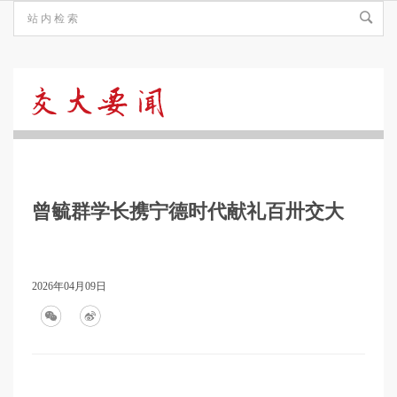
交
大
曾毓群学长携宁德时代献礼百卅交大
要
闻
2026年04月09日