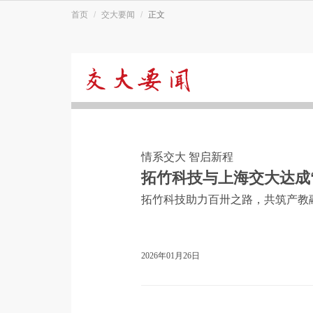
首页
交大要闻
正文
交
大
情系交大 智启新程
要
拓竹科技与上海交大达成“
拓竹科技助力百卅之路，共筑产教
闻
2026年01月26日