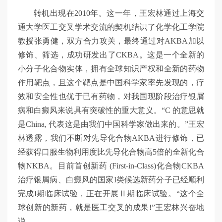
转机出现在2010年。这一年，王宏林通过上海交
通大学医工交叉学术交流的契机结识了化学化工学院
教授张勇健，双方合力攻关，最终通过对AKBA加以
修饰、筛选，成功研发出了CKBA。这是一个全新的
小分子化合物实体，拥有全球知识产权和全新的药物
作用靶点，且这个靶点是中国科学家率先发现的，疗
效和安全性也优于已有药物，对我国现阶段治疗银屑
病和白癜风来说具有突破性的重大意义。“C 的意思就
是China, 代表这是由我们中国科学家做出来的。”王宏
林透露，我们不断对先导化合物AKBA进行修饰，已
经获得口服生物利用度比先导化合物高5倍的全新化合
物NKBA。目前首创新药 (First-in-Class)化合物CKBA
治疗银屑病、白癜风的国家I类候选新药分子已经顺利
完成I期临床试验，正在开展Ⅱ期临床试验。“这个全
球创新的新药，就是医工交叉的成果!”王宏林兴奋地
说。