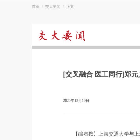
首页
交大要闻
正文
交
大
[交叉融合 医工同行]郑
要
闻
2025年12月19日
【编者按】上海交通大学与上