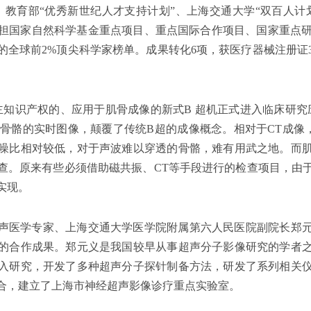
、教育部“优秀新世纪人才支持计划”、上海交通大学“双百人计
国家自然科学基金重点项目、重点国际合作项目、国家重点研发项
的全球前2%顶尖科学家榜单。成果转化6项，获医疗器械注册证
自主知识产权的、应用于肌骨成像的新式B 超机正式进入临床研
、骨骼的实时图像，颠覆了传统B超的成像概念。相对于CT成像
噪比相对较低，对于声波难以穿透的骨骼，难有用武之地。而
查。原来有些必须借助磁共振、CT等手段进行的检查项目，由
实现。
声医学专家、上海交通大学医学院附属第六人民医院副院长郑
的合作成果。郑元义是我国较早从事超声分子影像研究的学者
入研究，开发了多种超声分子探针制备方法，研发了系列相关
合，建立了上海市神经超声影像诊疗重点实验室。