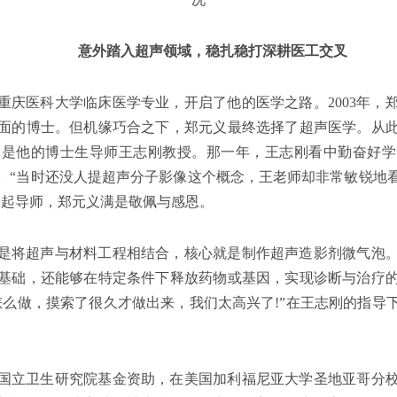
意外踏入超声领域，稳扎稳打深耕医工交叉
取了重庆医科大学临床医学专业，开启了他的医学之路。2003年
面的博士。但机缘巧合之下，郑元义最终选择了超声医学。从
的是他的博士生导师王志刚教授。那一年，王志刚看中勤奋好学
。“当时还没人提超声分子影像这个概念，王老师却非常敏锐地
提起导师，郑元义满是敬佩与感恩。
是将超声与材料工程相结合，核心就是制作超声造影剂微气泡
基础，还能够在特定条件下释放药物或基因，实现诊断与治疗
怎么做，摸索了很久才做出来，我们太高兴了!”在王志刚的指导
国立卫生研究院基金资助，在美国加利福尼亚大学圣地亚哥分