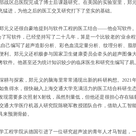
部战区总医院完成了博士后课题研究。在美国的实验室里，郑
飞猛进，为他之后的医工交叉研究打下了坚实的基础。
郑元义还很自豪地提到与软件工程的医工结合——他会写软件
会了写软件，已经坚持写了二十几年，算是一个比较老的'业余程
他自己编写了超声造影分析、彩色血流定量分析、纹理分析、脂
便利。郑元义还积极参与国家卫生健康委员会牵头的超声图像
考软件。他甚至还为统计知识较少的临床医生和研究生编写了易
深耕与探索，郑元义的脑海里常常涌现出新的科研构想。2021
如鱼得水，很快融入上海交通大学充满活力的医工结合科研生
发现需要多次照射X射线，虽然剂量低，但他还是很担心存在辐
交通大学医疗机器人研究院陈晓军教授团队合作，借助人工智
具来预测骨龄。
物医学工程学院从德国引进了一位研究超声波的青年人才马智超，