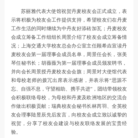
苏丽雅代表大使馆祝贺丹麦校友会正式成立，表
示将积极为校友会工作提供支持，希望校友们在丹麦
工作生活的同时继续为中丹友好添砖加瓦；丹麦校友
会成立筹备工作组组长周景介绍了校友会成立筹备情
况；上海交通大学校友总会办公室主任顾希垚宣读丹
麦校友会第一届理事会成员名单，周景任会长，张美
琴任秘书长；胡薇薇为第一届理事会成员颁发聘书，
并向会长周景授丹麦校友会会旗；周景对大使馆代表
和母校老师的拨冗出席表示感谢，并表示将“思源不
忘、自强不息，守望相助、携手共进”，团结带领校友
会积极联络母校，为母校和丹麦及欧洲地区的交流合
作做出积极贡献；瑞典校友会秘书长林芮羽、全英校
友会理事陆昱辰先后发言，向校友会成立致以诚挚的
祝贺，分享了校友会建设与校友联络发展的宝贵经
验。