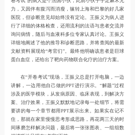
卷考试”的病人是个法国小伙，此前小伙子手足麻木无
力，又因伴有腹泻而消瘦，辗转上海和巴黎的好几家
医院，但诊断意见却始终没有定论。王振义为病人进
行了详细的体格检查，还用流利的法语与患者交流并
询问病情，随后与血液科多位专家认真讨论。王振义
详细地阐述了他的推导和诊断思路，并将查阅的最新
文献资料展现给“考官们”。最终他明确该患者是巨球
蛋白血症，还给出了靶向药物联合化疗的治疗方案。
在“开卷考试”现场，王振义总是打开电脑，一边
讲解，一边用他自己做的PPT进行演示。“解题”过程
涉及的医学模块，从发病原因、临床表现，到解决方
案、治疗效果，王振义默默地记录每一处细节，将需
要讲的每一个章节都用PPT展示出来。如果实在记不
住，那就在家里慢慢思考形成思路，再花两三天的时
间琢磨怎样解决问题，最后将一张张图表、一组组数