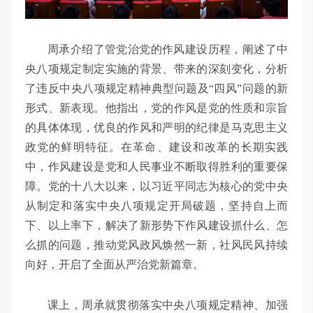
周承介绍了管党治党的作风建设历程，阐述了中
央八项规定制定实施的背景、带来的深刻变化，分析
了违反中央八项规定精神典型问题及“四风”问题的新
形式、新表现。他指出，党的作风是党的性质和宗旨
的具体体现，优良的作风和严明的纪律是马克思主义
政党的鲜明特征。在革命、建设和改革的长期实践
中，作风建设是党和人民事业不断取得胜利的重要保
障。党的十八大以来，以习近平同志为核心的党中央
从制定和落实中央八项规定开局破题，坚持自上而
下、以上率下，解决了新形势下作风建设抓什么、怎
么抓的问题，推动党风政风焕然一新，社风民风持续
向好，开启了全面从严治党新篇章。
课上，周承就贯彻落实中央八项规定精神、加强