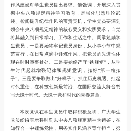
作风建设对学生党员提出要求。他强调，开展深入贯
彻中央八项规定精神学习教育，是强化思想理论武
装、检阅提升纪律作风的宝贵契机，学生党员要深刻
领会中央八项规定精神的核心要义和实践要求，自觉
将其融入到日常学习、工作和生活之中。周承勉励学
生党员，一是要始终牢记党员身份，从小事小节中规
范言行，在日常点滴中锤炼作风，把党员的先进性体
现在时时事事处处。二是要始终严守“铁规矩”，从学
生时代起就增强纪律和规矩意识，扣好“第一粒扣
子”。三是要争取做出“好样子”。抓住历史机遇、扛起
时代重任，在科技创新最前沿、在国际交流大舞台书
写无愧于时代、无愧于党和时代的青春篇章。
本次党课在学生党员中取得积极反响，广大学生
党员纷纷表示将时刻以中央八项规定精神为镜鉴，在
知行合一中锤炼党性，用务实作风涵养青年担当，努