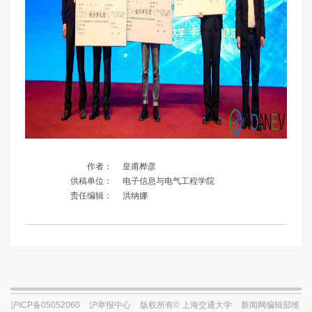
作者：
皇甫桦彦
供稿单位：
电子信息与电气工程学院
责任编辑：
洪纳娜
沪ICP备05052060
沪举报中心
版权所有© 上海交通大学
新闻网编辑部维